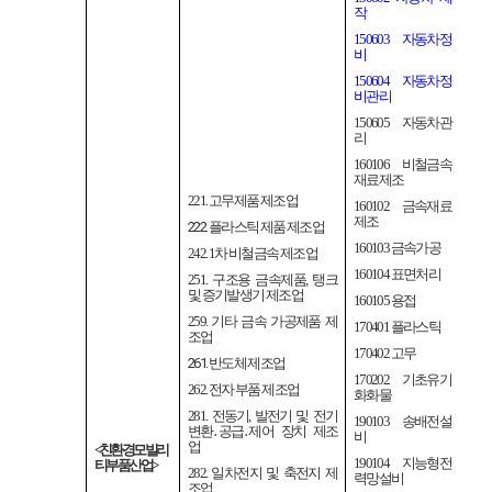
작
150603
자동차정
비
150604
자동차정
비관리
150605
자동차관
리
160106
비철금속
재료제조
221.
고무제품 제조업
160102
금속재료
제조
222.
플라스틱 제품 제조업
160103
금속가공
242. 1
차 비철금속 제조업
160104
표면처리
251.
구조용 금속제품
,
탱크
및 증기발생기 제조업
160105
용접
259.
기타 금속 가공제품 제
170401
플라스틱
조업
170402
고무
261.
반도체 제조업
170202
기초유기
262.
전자 부품 제조업
화화물
281.
전동기
,
발전기 및 전기
190103
송배전설
변환
․
공급
․
제어 장치 제조
비
업
<
친환경 모빌리
190104
지능형전
티 부품 산업
>
282.
일차전지 및 축전지 제
력망설비
조업