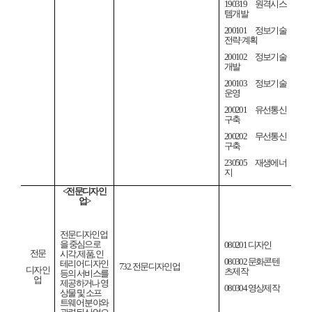
190319
원격시스
템개발
200101
정보기술
전략
·
계획
200102
정보기술
개발
200103
정보기술
운영
200201
유선통신
구축
200202
무선통신
구축
230505
재생에너
지
<
전문디자인
업
>
전문디자인업
을 중심으로
080201
디자인
전문
시각
,
제품
,
인
080302
문화콘텐
테리어 디자인
732.
전문디자인업
디자인
츠제작
등의 서비스를
업
제공하거나 영
080304
영상제작
상물 및 소프
트웨어 분야와