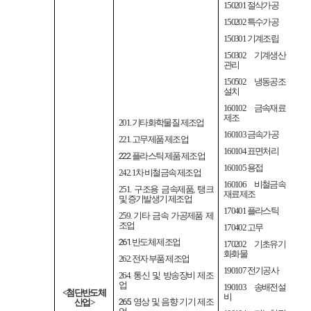
150201
절삭가공
150202
특수가공
150301
기계조립
150302
기계생산
관리
150502
냉동공조
설치
160102
금속재료
제조
201.
기타화학물질 제조업
160103
금속가공
221.
고무제품 제조업
160104
표면처리
222.
플라스틱 제품 제조업
160105
용접
242. 1
차 비철금속 제조업
160106
비철금속
251.
구조용 금속제품
,
탱크
재료제조
및 증기발생기 제조업
170401
플라스틱
259.
기타 금속 가공제품 제
조업
170402
고무
261.
반도체 제조업
170202
기초유기
화화물
262.
전자 부품 제조업
190107
전기공사
264.
통신 및 방송장비 제조
업
190103
송배전설
<
첨단반도체
비
265.
영상 및 음향 기기 제조
산업
>