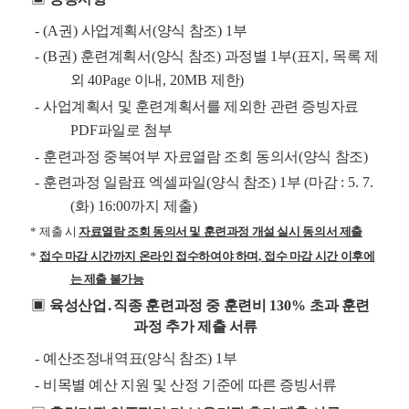
- (A
권
)
사업계획서
(
양식 참조
) 1
부
- (B
권
)
훈련계획서
(
양식 참조
)
과정별
1
부
(
표지
,
목록 제
외
40Page
이내
, 20MB
제한
)
-
사업계획서 및 훈련계획서를 제외한 관련 증빙자료
PDF
파일로 첨부
-
훈련과정 중복여부 자료열람 조회 동의서
(
양식 참조
)
-
훈련과정 일람표 엑셀파일
(
양식 참조
) 1
부
(
마감
: 5. 7.
(화) 16:00까지 제출
)
*
제출 시
자료열람 조회 동의서 및 훈련과정 개설 실시 동의서 제출
*
접수 마감 시간까지 온라인 접수하여야 하며
,
접수 마감 시간 이후에
는 제출 불가능
▣
육성산업
․
직종 훈련과정 중 훈련비
130%
초과 훈련
과정 추가 제출 서류
-
예산조정내역표
(
양식 참조
) 1
부
-
비목별 예산 지원 및 산정 기준에 따른 증빙서류