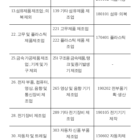
13.
섬유제품 제조업
;
의
139
기타 섬유제품 제
180101
섬유
·
의복
복 제외
조업
221
고무제품 제조업
22.
고무 및 플라스틱
170401
플라스틱
222
플라스틱 제품 제
제품제조업
조업
25.
금속 가공제품 제조
251
구조용 금속제품
,
탱
업
;
기계 및 가
크 및 증기발생
-
구 제외
기 제조업
26.
전자 부품
,
컴퓨터
,
영상
,
음향 및
265
영상 및 음향 기기
190202
전부품기
통신장비 제
제조업
획
·
생산
조업
289
기타 전기장비 제
190105
전기기기
28.
전기장비 제조업
조업
제작
303
자동차 신품 부품
30.
자동차 및 트레일
150602
자동차제
제조업