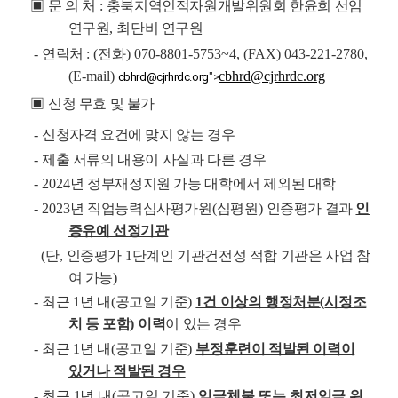
▣
문 의 처
:
충북지역인적자원개발위원회 한윤희 선임
연구원
,
최단비 연구원
-
연락처
: (
전화
) 070-8801-5753~4, (FAX) 043-221-2780,
(E-mail)
cbhrd@cjrhrdc.org
cbhrd@cjrhrdc.org
">
▣
신청 무효 및 불가
-
신청자격 요건에 맞지 않는 경우
-
제출 서류의 내용이 사실과 다른 경우
- 2024
년 정부재정지원 가능 대학에서 제외된 대학
- 2023
년 직업능력심사평가원
(
심평원
)
인증평가 결과
인
증유예 선정기관
(
단
,
인증평가
1
단계인 기관건전성 적합 기관은 사업 참
여 가능
)
-
최근
1
년 내
(
공고일 기준
)
1
건 이상의 행정처분
(
시정조
치 등 포함
)
이력
이 있는 경우
-
최근
1
년 내
(
공고일 기준
)
부정훈련이 적발된 이력이
있거나 적발된 경우
-
최근
1
년 내
(
공고일 기준
)
임금체불 또는 최저임금 위