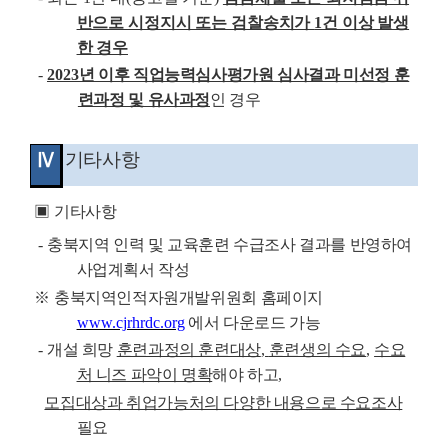
반으로 시정지시 또는 검찰송치가
1
건 이상 발생
한 경우
-
2023
년 이후 직업능력심사평가원 심사결과 미선정 훈
련과정 및 유사과정
인 경우
Ⅳ
기타사항
▣
기타사항
-
충북지역 인력 및 교육훈련 수급조사 결과를 반영하여
사업계획서 작성
※
충북지역인적자원개발위원회 홈페이지
www.cjrhrdc.org
에서 다운로드 가능
-
개설 희망
훈련과정의 훈련대상
,
훈련생의 수요
,
수요
처 니즈 파악이 명확
해야 하고
,
모집대상과 취업가능처의 다양한 내용으로 수요조사
필요