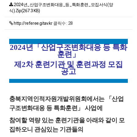
2024년_산업구조변화대응_등_특화훈련_모집서식(양
식).Zip(267.3 KB)
http://referee.gitav.kr
클릭수 : 28
2024
년
「
산업구조변화대응 등 특화
훈련
」
제
2
차 훈련기관 및 훈련과정 모집
공고
충북지역인적자원개발위원회에서는
「
산업
구조변화대응 등 특화훈련
」
사업에
참여할 역량 있는 훈련기관을 아래와 같이 모
집하오니 관심있는 기관들의