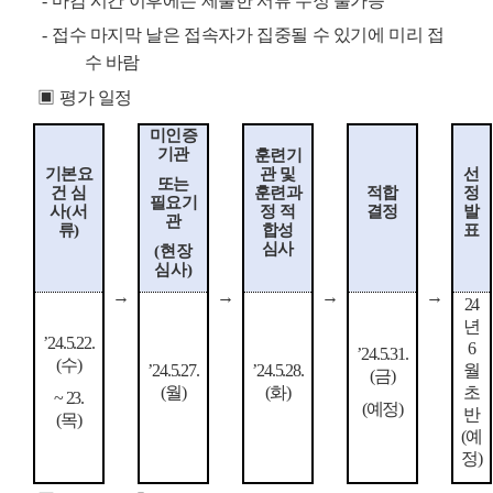
-
마감 시간 이후에는 제출한 서류 수정 불가능
-
접수 마지막 날은 접속자가 집중될 수 있기에 미리 접
수 바람
▣
평가 일정
미인증
기관
훈련기
기본요
관 및
선
또는
건 심
훈련과
적합
정
필요기
사
(
서
정 적
결정
발
관
류
)
합성
표
심사
(
현장
심사
)
→
→
→
→
24
년
’
24.5.22.
6
’
24.5.31.
(
수
)
’
24.5.27.
’
24.5.28.
월
(
금
)
(
월
)
(
화
)
초
~ 23.
(
예정
)
반
(
목
)
(
예
정
)