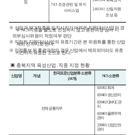
240104
화훼장식
업
743
조경관린 및 유지
240301
산림자원
서비스업
조성 등
※
산업과
NCS
직종을 일치시키기 어려운 지원대상산업의 경
우
NCS
직종을 별도로 선정하지 않고
훈련과정 심사 시
외부심사위원이 적정여부 판단
※
지정된 지원대상산업의 유효기간은 본 위원회를 통한 산업
제외 전까지로 한다
.
※
인정통보 된 훈련과정의 경우 산업에서 제외되더라도 유효
.
기간까지 유효한
것으로 한다
▣
충북지역 육성산업
․
직종 지정 현황
한국표준산업분류 소분류
산업명
개 념
NCS
소분류
(34
개
)
020302
회계
020401
생산관리
020402 QM/QC
관
리
전체 공통직무
020403
물류무역
관리
230601
산업안전
관리