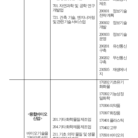
제조
701.
자연과학 및 공학 연구
개발업
200101
정보기술
전략
·
계획
721.
건축 기술
,
엔지니어링
및 관련 기술 서비스업
200102
정보기술
개발
200103
정보기술
운영
200201
유선통신
구축
200202
무선통신
구축
230505
재생에너
지
170202
기초유기
화화물
170302
기능성정
밀화학
170306
의약품
170307
화장품
<
융합바이오
산업
>
201.
기타 화학물질 제조업
170401
플라스틱
204.
기타 화학제품 제조업
170402
고무
바이오 기술을
211.
기초 의약 물질 및 생물
170501
바이오의
기반으로 선도