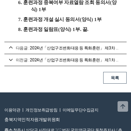
6.
훈련과정 중복여부 자료열람 조회 동의서
(
양
식
) 1
부
7.
훈련과정 개설 실시 동의서
(
양식
) 1
부
8.
훈련과정 일람표
(
양식
) 1
부
.
끝
.
다음글 :
2024년「산업구조변화대응 등 특화훈련」 제3차 훈련기관 및 훈련과정 모집 공고
이전글 :
2024년「산업구조변화대응 등 특화훈련」 제1차 훈련기관 및 훈련과정 모집 공고
이용약관
|
개인정보취급방침
|
이메일무단수집금지
충북지역인적자원개발위원회
주소
청주시 상당구 사직대로 362번길 국민연금공단 동청주지사 6층