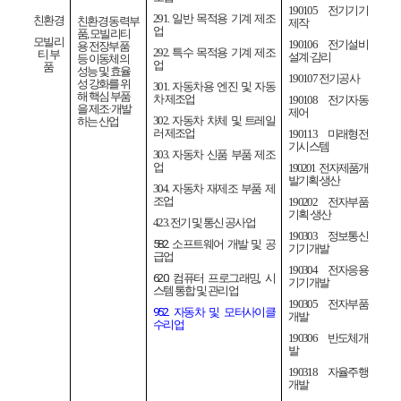
190105
전기기기
291.
일반 목적용 기계 제조
친환경
친환경 동력부
제작
업
품
,
모빌리티
모빌리
190106
전기설비
용 전장부품
292.
특수 목적용 기계 제조
티 부
설계
·
감리
등 이동체의
업
품
성능 및 효율
190107
전기공사
성 강화를 위
301.
자동차용 엔진 및 자동
해 핵심 부품
차 제조업
190108
전기자동
을 제조
·
개발
제어
302.
자동차 차체 및 트레일
하는 산업
러 제조업
190113
미래형전
기시스템
303.
자동차 신품 부품 제조
업
190201
전자제품개
발기획
·
생산
304.
자동차 재제조 부품 제
조업
190202
전자부품
기획
·
생산
423.
전기 및 통신 공사업
190303
정보통신
582.
소프트웨어 개발 및 공
기기개발
급업
190304
전자응용
620.
컴퓨터 프로그래밍
,
시
기기개발
스템 통합 및 관리업
190305
전자부품
952.
자동차 및 모터사이클
개발
수리업
190306
반도체개
발
190318
자율주행
개발