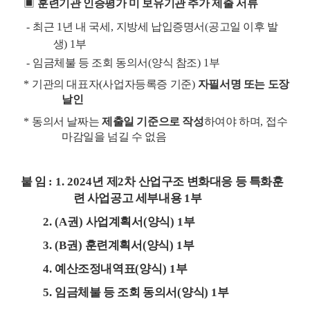
▣
훈련기관 인증평가 미 보유기관 추가 제출 서류
-
최근
1
년 내 국세
,
지방세 납입증명서
(
공고일 이후 발
생
) 1
부
-
임금체불 등 조회 동의서
(
양식 참조
) 1
부
*
기관의 대표자
(
사업자등록증 기준
)
자필서명 또는 도장
날인
*
동의서 날짜는
제출일 기준으로 작성
하여야 하며
,
접수
마감일을 넘길 수 없음
붙 임
: 1. 2024
년 제
2
차 산업구조 변화대응 등 특화훈
련 사업공고 세부내용
1
부
2. (A
권
)
사업계획서
(
양식
) 1
부
3. (B
권
)
훈련계획서
(
양식
) 1
부
4.
예산조정내역표
(
양식
) 1
부
5.
임금체불 등 조회 동의서
(
양식
) 1
부