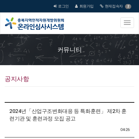
로그인
회원가입
현재접속자
2
커뮤니티
공지사항
2024년「산업구조변화대응 등 특화훈련」 제2차 훈
련기관 및 훈련과정 모집 공고
04-26