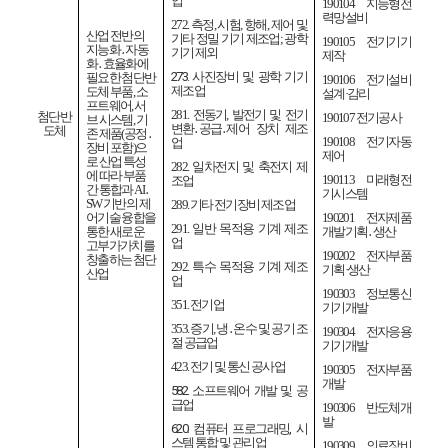
업
190104
지능형전
력망설비
272.
측정
,
시험
,
항해
,
제어 및
산업 전반의
기타 정밀 기기 제조업
;
광학
190105
전기기기
지능화
․
자동
기기 제외
제작
화
․
효율화에
273.
사진장비 및 광학 기기
필요한 첨단반
190106
전기설비
제조업
도체 부품
,
소
설계
·
감리
프트웨어
,
서
281.
전동기
,
발전기 및 전기
첨단반
190107
전기공사
브 시스템
,
기
변환
․
공급
․
제어 장치 제조
도체
존 제품
(
공정
․
190108
전기자동
업
장비 포함
)
으
제어
로 산업 특성
282.
일차전지 및 축전지 제
에 따라 부품
190113
미래형전
조업
간 통합과
AI
․
기시스템
SW
기반의 제
289.
기타 전기장비 제조업
어기술 융합을
190201
전자제품
291.
일반 목적용 기계 제조
통한 새로운
개발기획
․
생산
업
고부가가치를
190202
전자부품
창출하는 첨단
292.
특수 목적용 기계 제조
기획
·
생산
산업
업
190303
정보통신
351.
전기업
기기개발
353.
증기
,
냉
․
온수 및 공기 조
190304
전자응용
절 공급업
기기개발
423.
전기 및 통신 공사업
190305
전자부품
개발
582.
소프트웨어 개발 및 공
급업
190306
반도체개
발
620.
컴퓨터 프로그래밍
,
시
스템 통합 및 관리업
190309
의료장비