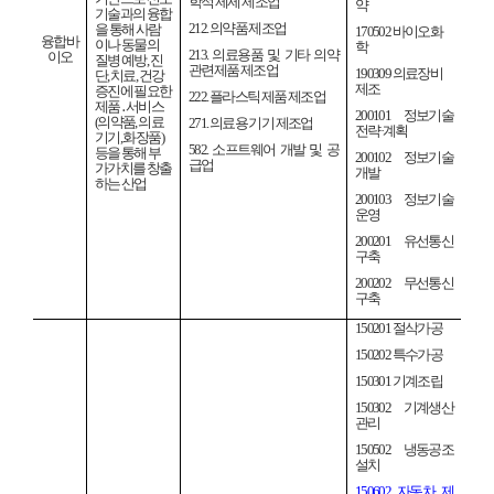
학적 제제 제조업
약
기술과의 융합
212.
의약품 제조업
을 통해 사람
170502
바이오화
융합바
이나 동물의
학
213.
의료용품 및 기타 의약
이오
질병 예방
,
진
관련제품 제조업
190309
의료장비
단
,
치료
,
건강
제조
증진에 필요한
222.
플라스틱 제품 제조업
제품
․
서비스
200101
정보기술
(
의약품
,
의료
271.
의료용 기기 제조업
전략
·
계획
기기
,
화장품
)
582.
소프트웨어 개발 및 공
등을 통해 부
200102
정보기술
급업
가가치를 창출
개발
하는 산업
200103
정보기술
운영
200201
유선통신
구축
200202
무선통신
구축
150201
절삭가공
150202
특수가공
150301
기계조립
150302
기계생산
관리
150502
냉동공조
설치
150602
자동차 제