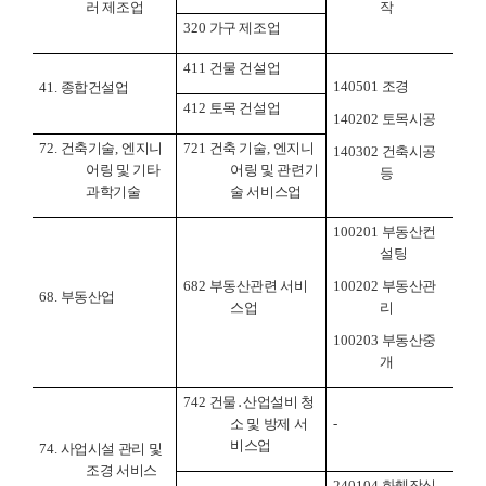
러 제조업
작
320
가구 제조업
411
건물 건설업
140501
조경
41.
종합건설업
412
토목 건설업
140202
토목시공
72.
건축기술
,
엔지니
721
건축 기술
,
엔지니
140302
건축시공
어링 및 기타
어링 및 관련기
등
과학기술
술 서비스업
100201
부동산컨
설팅
682
부동산관련 서비
100202
부동산관
68.
부동산업
스업
리
100203
부동산중
개
742
건물
․
산업설비 청
소 및 방제 서
-
비스업
74.
사업시설 관리 및
조경 서비스