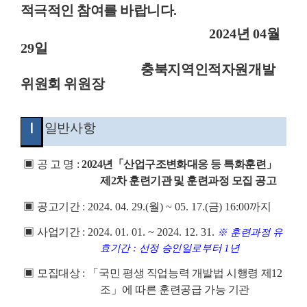
적극적인
참여를 바랍니다
.
2024
년
04
월
29
일
충북지역인적자원개발
위원회 위원장
Ⅰ
일반사항
▣
공 고 명
:
2024
년
「
산업구조변화대응 등 특화훈련
」
제
2
차 훈련기관 및 훈련과정 모집 공고
▣
공고기간
: 2024. 04. 29.(
월
) ~ 05. 17.(
금
) 16:00
까지
▣
사업기간
: 2024. 01. 01. ~ 2024. 12. 31.
※
훈련과정 유
효기간
:
선정 승인일로부터
1
년
▣
모집대상
:
「
국민 평생 직업능력 개발법 시행령 제
12
조
」
에 따른 훈련공급 가능 기관