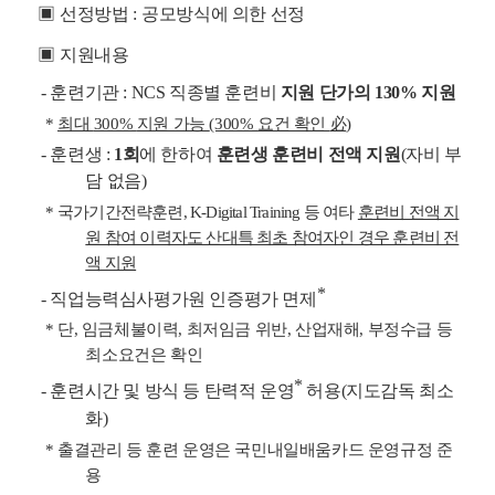
▣
선정방법
:
공모방식에 의한 선정
▣
지원내용
-
훈련기관
: NCS
직종별 훈련비
지원 단가의
130%
지원
*
최대
300%
지원 가능
(300%
요건 확인
必
)
-
훈련생
:
1
회
에 한하여
훈련생 훈련비 전액 지원
(
자비 부
담 없음
)
*
국가기간전략훈련
, K-Digital Training
등 여타
훈련비 전액 지
원 참여 이력자도 산대특 최초 참여자인 경우 훈련비 전
액 지원
*
-
직업능력심사평가원 인증평가 면제
*
단
,
임금체불이력
,
최저임금 위반
,
산업재해
,
부정수급 등
최소요건은 확인
*
-
훈련시간 및 방식 등 탄력적 운영
허용
(
지도감독 최소
화
)
*
출결관리 등 훈련 운영은 국민내일배움카드 운영규정 준
용