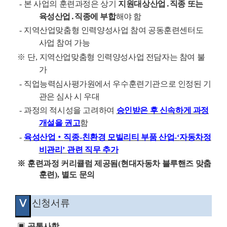
-
본 사업의 훈련과정은 상기
지원대상산업
․
직종 또는
육성산업
․
직종에 부합
해야 함
-
지역산업맞춤형 인력양성사업 참여 공동훈련센터도
사업 참여 가능
※
단
,
지역산업맞춤형 인력양성사업 전담자는 참여 불
가
-
직업능력심사평가원에서 우수훈련기관으로 인정된 기
관은 심사 시 우대
-
과정의 적시성을 고려하여
승인받은 후 신속하게 과정
개설을 권고
함
-
육성산업
‧
직종
-
친환경 모빌리티 부품 산업
-‘
자동차정
비관리
’
관련 직무 추가
※
훈련과정 커리큘럼 제공됨
(
현대자동차 블루핸즈 맞춤
훈련
),
별도 문의
Ⅴ
신청서류
▣
공통사항