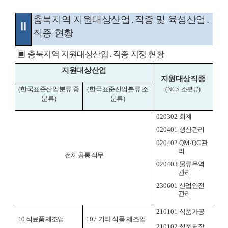
충북지역 지원대상산업
․
직종 및 육성산업
․
Ⅱ
직종 현황
▣
충북지역 지원대상산업
․
직종 지정 현황
지원대상산업
지원대상직종
(
한국표준산업분류 중
(
한국표준산업분류 소
(NCS
소분류
)
분류
)
분류
)
020302
회계
020401
생산관리
020402 QM/QC
관
리
전체 공통 직무
020403
물류무역
관리
230601
산업안전
관리
210101
식품가공
10.
식료품 제조업
107
기타 식품 제조업
210102
식품저장