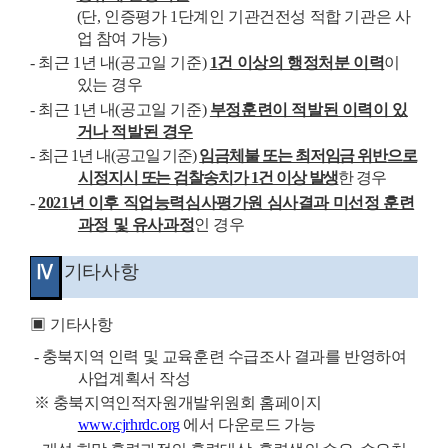
(
단
,
인증평가
1
단계인 기관건전성 적합 기관은 사
업 참여 가능
)
-
최근
1
년 내
(
공고일 기준
)
1
건 이상의 행정처분 이력
이
있는 경우
-
최근
1
년 내
(
공고일 기준
)
부정훈련이 적발된 이력이 있
거나 적발된 경우
-
최근
1
년 내
(
공고일 기준
)
임금체불 또는 최저임금 위반으로
시정지시 또는 검찰송치가
1
건 이상 발생
한 경우
-
2021
년 이후 직업능력심사평가원 심사결과 미선정 훈련
과정 및 유사과정
인 경우
Ⅳ
기타사항
▣
기타사항
-
충북지역 인력 및 교육훈련 수급조사 결과를 반영하여
사업계획서 작성
※
충북지역인적자원개발위원회 홈페이지
www.cjrhrdc.org
에서 다운로드 가능