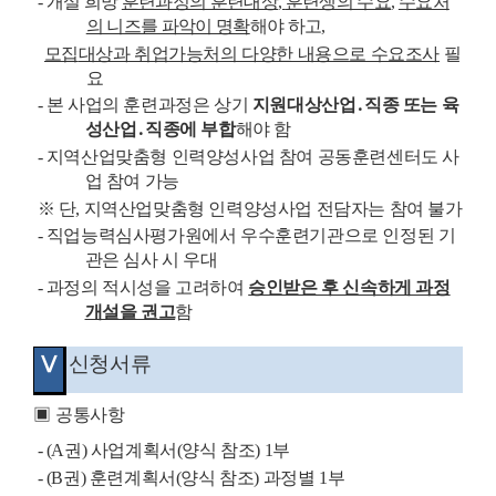
-
개설 희망
훈련과정의 훈련대상
,
훈련생의 수요
,
수요처
의 니즈를 파악이 명확
해야 하고
,
모집
대상과 취업가능처의 다양한 내용으로 수요조사
필
요
-
본 사업의 훈련과정은 상기
지원대상산업
․
직종 또는 육
성산업
․
직종에 부합
해야 함
-
지역산업맞춤형 인력양성사업 참여 공동훈련센터도 사
업 참여 가능
※
단
,
지역산업맞춤형 인력양성사업 전담자는 참여 불가
-
직업능력심사평가원에서 우수훈련기관으로 인정된 기
관은 심사 시 우대
-
과정의 적시성을 고려하여
승인받은 후 신속하게 과정
개설을 권고
함
Ⅴ
신청서류
▣
공통사항
- (A
권
)
사업계획서
(
양식 참조
) 1
부
- (B
권
)
훈련계획서
(
양식 참조
)
과정별
1
부