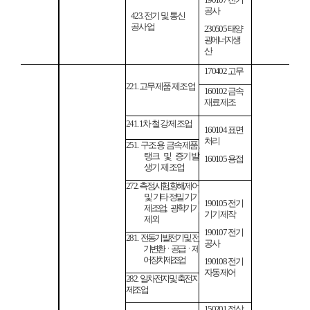
공사
423.
전기 및 통신
공사업
230505
태양
광에너지생
산
170402
고무
221.
고무제품 제조업
160102
금속
재료제조
241. 1
차 철강 제조업
160104
표면
처리
251.
구조용 금속제품
,
탱크 및 증기발
160105
용접
생기 제조업
272.
측정
,
시험
,
항해
,
제어
및 기타
정밀 기기
190105
전기
제조업
;
광학기기
기기제작
제외
190107
전기
281.
전동기
,
발전기 및 전
공사
기
변환ㆍ공급ㆍ제
어 장치 제조업
190108
전기
자동제어
282.
일차전지 및 축전지
제조업
150201
절삭