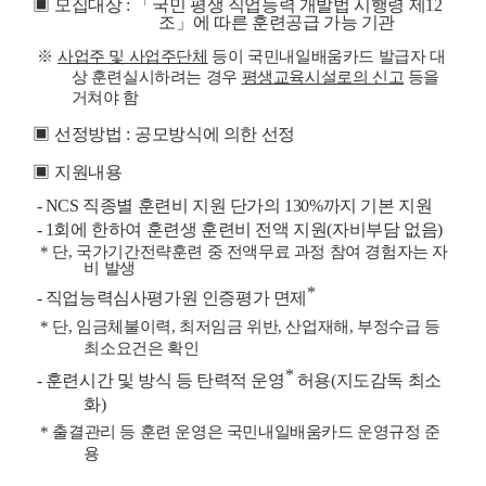
▣
모집대상
:
「
국민 평생 직업능력 개발법 시행령 제
12
조
」
에 따른 훈련공급 가능 기관
※
사업주 및 사업주단체
등이 국민내일배움카드 발급자 대
상 훈련실시하려는 경우
평생교육시설로의 신고
등을
거쳐야 함
▣
선정방법
:
공모방식에 의한 선정
▣
지원내용
- NCS
직종별 훈련비 지원 단가의
130%
까지 기본 지원
- 1
회에 한하여 훈련생 훈련비 전액 지원
(
자비부담 없음
)
*
단
,
국가기간전략훈련 중 전액무료 과정 참여 경험자는 자
비 발생
*
-
직업능력심사평가원 인증평가 면제
*
단
,
임금체불이력
,
최저임금 위반
,
산업재해
,
부정수급 등
최소요건은 확인
*
-
훈련시간 및 방식 등 탄력적 운영
허용
(
지도감독 최소
화
)
*
출결관리 등 훈련 운영은 국민내일배움카드 운영규정 준
용