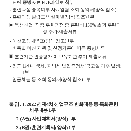
-
관련 증빙자료
PDF
파일로 첨부
-
훈련과정 중복여부 자료열람 조회 동의서
(
양식 참조
)
-
훈련과정 일람표 엑셀파일
(
양식 참조
) 1
부
▣
육성산업
․
직종 훈련과정 중 훈련비
130%
초과 훈련과
정 추가 제출서류
-
예산조정내역표
(
양식 참조
) 1
부
-
비목별 예산 지원 및 산정기준에 따른 증빙서류
▣
훈련기관 인증평가 미 보유기관 추가 제출서류
-
최근
1
년 내 국세
,
지방세 납입증명서
(
공고일 이후 발생
)
1
부
-
임금체불 등 조회 동의서
(
양식 참조
) 1
부
붙 임
: 1. 2022
년 제
4
차 산업구조 변화대응 등 특화훈련
세부내용
1
부
2. (A
권
)
사업계획서
(
양식
) 1
부
3. (B
권
)
훈련계획서
(
양식
) 1
부