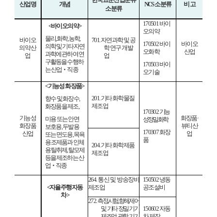
산업명
개념
NCS
소분류
비 고
소분류
170501
바이
<
바이오의약
>
오의약
물리
,
화학
,
농학
,
바이오
701.
자연과학 및 공
170502
바이
바이오
의학 및 기타 자연
의약 산
학 연구
개발
오화학
산업
과학에 관하여 연
업
업
구활동을 수행하
170503
바이
는 산업
‧
직종
오기술
<
기능성 화장품
>
201.
기타 화학물질
향수 및 화장수
,
제조업
화장품을
제조
,
170302
기능
기능성
화장품
·
미용 또는 안면
성정밀화학
화장품
뷰티산
보호용
,
두발용
170307
화장
산업
업
또는
면
도용
,
목욕
품
용 조제품과 인체
204.
기타 화학제품
용 탈취제
,
탈모제
제조업
등을 제조하는 산
업
‧
직종
264.
통신 및 방송장비
150502
냉동
<
자율주행자동
제조업
공조설비
차
>
272.
측정
,
시험
,
항해
,
제어
및 기타
정밀 기기
150602
자동
제조업
;
광학 기기
차 제작