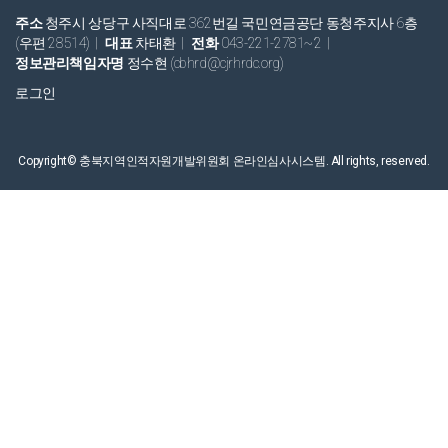
주소
청주시 상당구 사직대로 362번길 국민연금공단 동청주지사 6층
(우편 28514)
|
대표
차태환
|
전화
043-221-2781~2
|
정보관리책임자명
정수현 (cbhrd@cjrhrdc.org)
로그인
Copyright© 충북지역인적자원개발위원회 온라인심사시스템.
All rights, reserved.