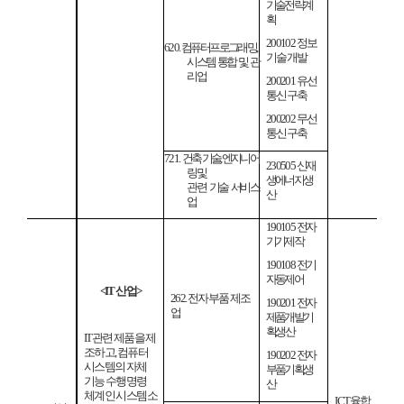
기술전략계
획
200102
정보
620.
컴퓨터 프로그래밍
기술개발
시스템 통합 및 관
리업
200201
유선
통신구축
200202
무선
통신구축
721.
건축 기술
,
엔지니어
230505
신재
링 및
생에너지생
관련 기술 서비스
산
업
190105
전자
기기제작
190108
전기
자동제어
<IT
산업
>
262.
전자부품 제조
190201
전자
업
제품개발기
획
생산
IT
관련 제품을 제
조하고
,
컴퓨터
190202
전자
시스템의 자체
부품기획
생
기능
수행명령
산
체계인 시스템소
ICT
융합