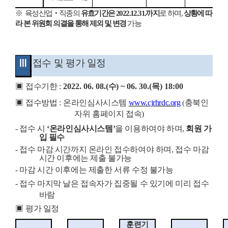
※
육성산업
‧
직종의
유효기간은
2022.12.31.
까지
로 하며
,
상황에 따
라 본 위원회 의결을 통해 제외 및 변경
가능
Ⅲ
접수 및 평가 일정
▣
접수기한
:
2022. 06. 08.(
수
) ~ 06. 30.(
목
) 18:00
▣
접수방법
:
온라인심사시스템
www.cjrhrdc.org
충북인
(
자위 홈페이지 접속
)
-
접수 시
‘
온라인심사시스템
’
을 이용하여야 하며
,
회원 가
입 필수
-
접수 마감 시간까지 온라인 접수하여야 하며
,
접수 마감
시간 이후에는 제출 불가능
-
마감 시간 이후에는 제출한 서류 수정 불가능
-
접수 마지막 날은 접속자가 집중될 수 있기에 미리 접수
바람
▣
평가 일정
훈련기