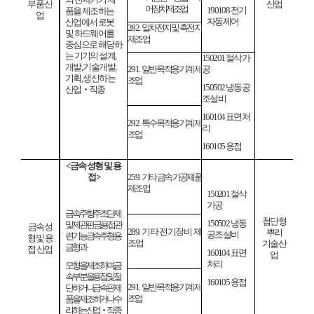
부품 산
산업
어 장치 제조업
190108
전기
품을 제조하는
업
자동제어
산
업에서 로봇
282.
일차전지 및 축전지
및 하드웨어를
제조업
중심으로 해당하
는 기기의 설계
,
150201
절삭가
개발
,
기술개발
,
291.
일반 목적용 기계 제
공
기획
,
생산하는
조업
150502
냉동공
산업
‧
직종
조설비
160104
표면처
292.
특수 목적용 기계 제
리
조업
160105
용접
<
금속 성형 및 용
접
>
259.
기타 금속 가공제품
제조업
150201
절삭
가공
금속 주형
주조
단제
첨단형
150502
냉동
및 제관
판금
용접 관
금속성
289.
기타 전기장비 제
뿌리
공조설비
련 기능금속주형용
형 및 용
조업
기술산
금형과
접 산업
160104
표면
업
처리
모형을 제조하며
금
속부분을 용접
및 절
160105
용접
291.
일반 목적용 기계 제
단하거나 금속판 제
조업
품을
제조하거나 수
리하는 산업
‧
직종