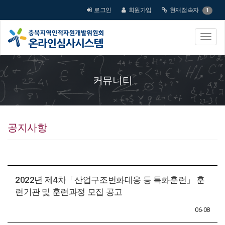
로그인
회원가입
현재접속자
1
커뮤니티
공지사항
2022년 제4차「산업구조변화대응 등 특화훈련」 훈
련기관 및 훈련과정 모집 공고
06-08