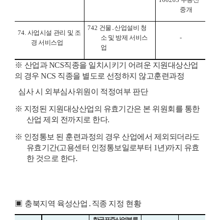
중개
742
건물
․
산업설비 청
74.
사업시설 관리 및 조
소 및 방제 서비스
-
경 서비스업
업
※
산업과
NCS
직종을 일치시키기 어려운 지원대상산업
의 경우
NCS
직종을 별도로 선정하지 않고
훈련과정
심사 시 외부심사위원이 적정여부 판단
※
지정된 지원대상산업의 유효기간은 본 위원회를 통한
산업 제외 전까지로 한다
.
※
인정통보 된 훈련과정의 경우 산업에서 제외되더라도
유효기간
(
고용센터 인정통보일로부터
1
년
)
까지 유효
한 것으로 한다
.
▣
충북지역 육성산업
․
직종 지정 현황
한국표준산업분류