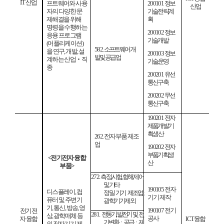
IT
산업
프트웨어와 사용
200101
정보
산업
자의 다양
한 문
기술전략
계
제해결을 위해
획
명령을 수행하는
200102
정보
응용 프로그램
기술개발
(
어플리케이션
)
582.
소프트웨어 개
을 연구
,
개발
,
설
200103
정보
발 및 공급업
계하는 산업
‧
직
기술
운영
종
200201
유선
통신구축
200202
무선
통신구축
190201
전자
제품개발기
획
생산
262.
전자부품 제조
업
190202
전자
부품기획
생
<
전기전자 융합
산
부품
>
272.
측정
,
시험
,
항해
,
제어
및 기타
190105
전자
디스플레이
,
컴
정밀 기기 제조업
;
기기 제작
퓨터 및 주변기
광학 기기 제외
기
,
통신
,
방송
,
영
190107
전기
전기전
281.
전동기
,
발전기 및 전
상
,
광학매체 등
공사
자 융합
ICT
융합
기
변환ㆍ공급ㆍ제
의
전자기기 제