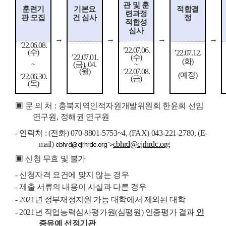
관 및 훈
훈련기
기본요
적합결
련과정
관 모집
건 심사
정
적합성
심사
→
→
→
→
’
22.06.08.
’
22.07.06.
(
수
)
’
22.07.12.
’
22.07.01.
(
수
)
(
화
)
~
(
금
), 04.
~
(
월
)
’
22.07.08.
(
예정
)
’
22.06.30.
(
금
)
(
목
)
▣
문 의 처
:
충북지역인적자원개발위원회 한윤희 선임
연구원
,
정해권 연구원
-
연락처
: (
전화
) 070-8801-5753~4, (FAX) 043-221-2780, (E-
mail)
cbhrd@cjrhrdc.org
cbhrd@cjrhrdc.org
">
▣
신청 무효 및 불가
-
신청자격 요건에 맞지 않는 경우
-
제출 서류의 내용이 사실과 다른 경우
- 2021
년 정부재정지원 가능 대학에서 제외된 대학
- 2021
년 직업능력심사평가원
(
심평원
)
인증평가 결과
인
증유예 선정기관