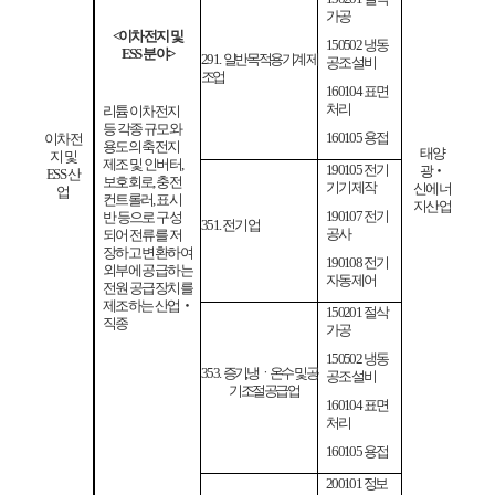
가공
<
이차전지 및
150502
냉동
ESS
분야
>
291.
일반 목적용 기계 제
공조설비
조업
160104
표면
처리
리튬 이차전지
등 각종 규모와
160105
용접
이차전
용도의 축전지
태양
지 및
제조 및 인버터
,
190105
전기
광
‧
ESS
산
보호회로
,
충전
기기제작
신에너
업
컨트롤러
,
표시
지산업
190107
전기
반
등으로 구성
351.
전기업
공사
되어 전류를 저
장
하고 변환하여
190108
전기
외부에 공급하는
자동제어
전원 공급장치를
제조하는 산업
‧
150201
절삭
직종
가공
150502
냉동
353.
증기
,
냉ㆍ온수 및 공
공조설비
기 조절 공급업
160104
표면
처리
160105
용접
200101
정보