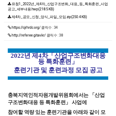
유첨1_2022년_제4차_산업구조변화_대응_등_특화훈련_사업
공고_세부내용.hwp(218.5 KB)
제4차_공모_신청_양식_파일_모임.zip(250.4 KB)
https://cjrhrdc.org/
클릭수 : 34
http://referee.gitav.kr/
클릭수 : 38
2022
년 제
4
차
「
산업구조변화대응
등 특화훈련
」
훈련기관 및 훈련과정 모집 공고
충북지역인적자원개발위원회에서는
「
산업
구조변화대응 등 특화훈련
」
사업에
참여할 역량 있는 훈련기관을 아래와 같이 모