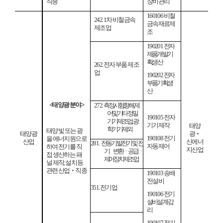
직종
장비관리
160106
비철
242. 1
차 비철금속
금속재료제
제조업
조
190201
전자
제품개발기
획
생산
262.
전자 부품 제조
업
190202
전자
부품기획
생
산
<
태양광 분야
>
272.
측정
시험
항해
제
어 및 기타
정밀
190105
전자
기기 제조업
;
광
기기제작
태양
학 기기 제외
태양 빛 또는 광
태양광
광
‧
190108
전기
을 에너지원으로
산업
신에너
281.
전동기
,
발전기 및 전
자동제어
하여 전기를 직
지산업
기
변환ㆍ공급ㆍ
접 생산하는 패
제어 장치 제조업
널 제작
,
설치 등
관련 산업
‧
직종
190103
송배
전설비
351.
전기업
190106
전기
설비설계
·
감
리
190107
전기