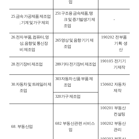
업
251
구조용 금속제품
,
탱
25.
금속 가공제품 제조업
크 및 증기발생기 제
-
;
기계 및 가구 제외
조업
26.
전자 부품
,
컴퓨터
,
영
190202
전부품
265
영상 및 음향 기기 제
상
,
음향 및 통신장
기획
·
생
조업
비 제조업
산
190105
전기기
28.
전기장비 제조업
289
기타 전기장비 제조업
기제작
303
자동차 신품 부품 제
30.
자동차 및 트레일러 제
150602
자동차
조업
조업
제작
320
가구 제조업
100201
부동산
컨설팅
682
부동산관련 서비스
100202
부동산
68.
부동산업
업
관리
100203
부동산