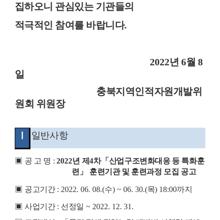
집하오니 관심있는 기관들의
적극적인
참여를 바랍니다
.
2022
년
6
월
8
일
충북지역인적자원개발위
원회 위원장
Ⅰ
일반사항
▣
공 고 명
:
2022
년 제
4
차
「
산업구조변화대응 등 특화훈
련
」
훈련기관 및 훈련과정 모집 공고
▣
공고기간
: 2022. 06. 08.(
수
) ~ 06. 30.(
목
) 18:00
까지
▣
사업기간
:
선정일
~ 2022. 12. 31.