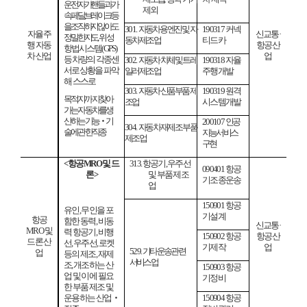
운전자가 핸들과 가
제외
속 페달
브레이크 등
을 조작하지 않아도
301.
자동차용 엔진 및 자
190317
커넥
자율주
신교통
·
정밀한 지도
위성
동차 제조업
티드카
행 자동
항공산
항법시스템
(GPS)
차 산업
업
등 차량의 각종센
302.
자동차 차체 및 트레
190318
자율
서로 상황을
파악
일러 제조업
주행개발
해
스스로
303.
자동차 신품 부품 제
190319
원격
목적지까지 찾아
조업
시스템개발
가는
자동차를 생
산하는 기능
‧
기
200107
인공
304.
자동차 재제조 부품
술에 관한 직종
지능서비스
제조업
구현
<
항공
MRO
및 드
313.
항공기
,
우주선
090401
항공
론
>
및 부품 제조
기조종운송
업
150901
항공
유인
,
무인을 포
기설계
항공
함한 동력
,
비동
신교통
·
MRO
및
력 항공기
,
비행
150902
항공
항공산
드론 산
선
,
우주선
,
로켓
기제작
업
529.
기타 운송관련
업
등의 제조
,
재제
서비스업
조
,
개조
하는 산
150903
항공
업 및 이에 필요
기정비
한
부품 제조 및
운용하는 산업
‧
150904
항공