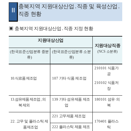
충북지역 지원대상산업
․
직종 및 육성산업
․
Ⅱ
직종 현황
▣
충북지역 지원대상산업
․
직종 지정 현황
지원대상산업
지원대상직종
(
한국표준산업분류 중분
(
한국표준산업분류 소분
(NCS
소분류
)
류
)
류
)
210101
식품가
공
10.
식료품 제조업
107
기타 식품 제조업
210102
식품저
장
13.
섬유제품 제조업
;
의
139
기타 섬유제품 제조
180101
섬유
·
의
복 제외
업
복
221
고무제품 제조업
22.
고무 및 플라스틱 제
170401
플라스
222
플라스틱 제품 제조
품제조업
틱