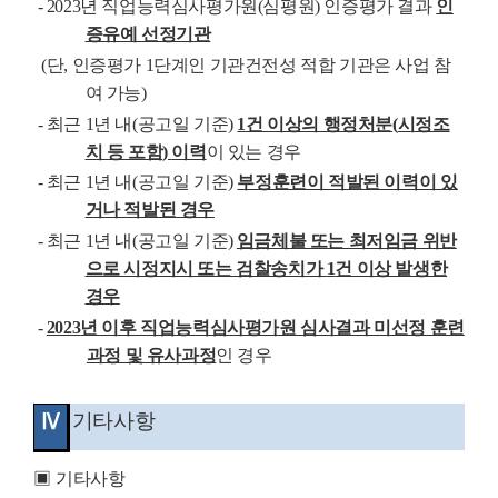
- 2023
년 직업능력심사평가원
(
심평원
)
인증평가 결과
인
증유예 선정기관
(
단
,
인증평가
1
단계인 기관건전성 적합 기관은 사업 참
여 가능
)
-
최근
1
년 내
(
공고일 기준
)
1
건 이상의 행정처분
(
시정조
치 등 포함
)
이력
이 있는 경우
-
최근
1
년 내
(
공고일 기준
)
부정훈련이 적발된 이력이 있
거나 적발된 경우
-
최근
1
년 내
(
공고일 기준
)
임금체불 또는 최저임금 위반
으로 시정지시 또는 검찰송치가
1
건 이상 발생한
경우
-
2023
년 이후 직업능력심사평가원 심사결과 미선정 훈련
과정 및 유사과정
인 경우
Ⅳ
기타사항
▣
기타사항