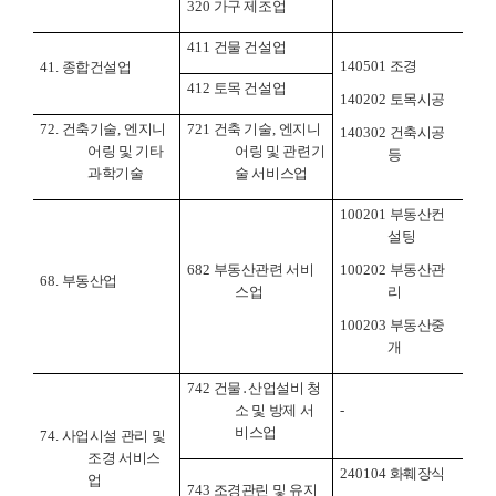
320
가구 제조업
411
건물 건설업
140501
조경
41.
종합건설업
412
토목 건설업
140202
토목시공
72.
건축기술
,
엔지니
721
건축 기술
,
엔지니
140302
건축시공
어링 및 기타
어링 및 관련기
등
과학기술
술 서비스업
100201
부동산컨
설팅
682
부동산관련 서비
100202
부동산관
68.
부동산업
스업
리
100203
부동산중
개
742
건물
․
산업설비 청
소 및 방제 서
-
비스업
74.
사업시설 관리 및
조경 서비스
240104
화훼장식
업
743
조경관린 및 유지