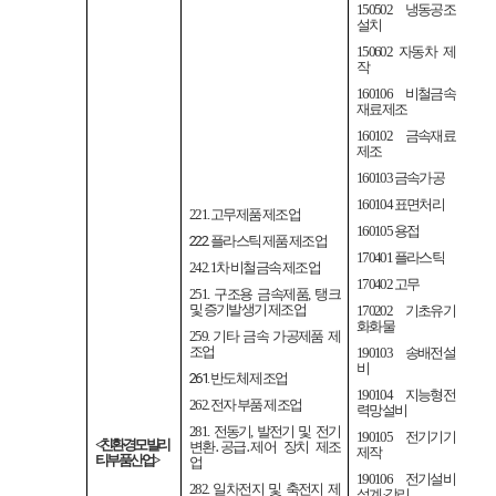
150502
냉동공조
설치
150602
자동차 제
작
160106
비철금속
재료제조
160102
금속재료
제조
160103
금속가공
160104
표면처리
221.
고무제품 제조업
160105
용접
222.
플라스틱 제품 제조업
170401
플라스틱
242. 1
차 비철금속 제조업
170402
고무
251.
구조용 금속제품
,
탱크
및 증기발생기 제조업
170202
기초유기
화화물
259.
기타 금속 가공제품 제
조업
190103
송배전설
비
261.
반도체 제조업
190104
지능형전
262.
전자 부품 제조업
력망설비
281.
전동기
,
발전기 및 전기
190105
전기기기
<
친환경 모빌리
변환
․
공급
․
제어 장치 제조
제작
티 부품 산업
>
업
190106
전기설비
282.
일차전지 및 축전지 제
설계
·
감리