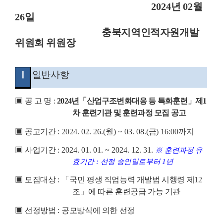
2024
년
02
월
26
일
충북지역인적자원개발
위원회 위원장
Ⅰ
일반사항
▣
공 고 명
:
2024
년
「
산업구조변화대응 등 특화훈련
」
제
1
차 훈련기관 및 훈련과정 모집 공고
▣
공고기간
: 2024. 02. 26.(
월
) ~ 03. 08.(
금
) 16:00
까지
▣
사업기간
: 2024. 01. 01. ~ 2024. 12. 31.
※
훈련과정 유
효기간
:
선정 승인일로부터
1
년
▣
모집대상
:
「
국민 평생 직업능력 개발법 시행령 제
12
조
」
에 따른 훈련공급 가능 기관
▣
선정방법
:
공모방식에 의한 선정