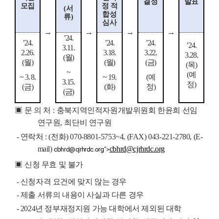
결정
발표
모집
정 적
(
서
합성
류
)
심사
→
→
→
→
’
24.
’
24.
’
24.
’
24.
’
24.
3.11.
2.26.
3.18.
3.22.
3.28.
(
월
)
(
월
)
(
월
)
(
금
)
(
목
)
~
(
예
~ 3. 8.
~ 19.
(
예
3.15.
정
)
(
금
)
(
화
)
정
)
(
금
)
▣
문 의 처
:
충북지역인적자원개발위원회 한윤희 선임
연구원
,
최단비 연구원
-
연락처
: (
전화
) 070-8801-5753~4, (FAX) 043-221-2780, (E-
mail)
cbhrd@cjrhrdc.org
cbhrd@cjrhrdc.org
">
▣
신청 무효 및 불가
-
신청자격 요건에 맞지 않는 경우
-
제출 서류의 내용이 사실과 다른 경우
- 2024
년 정부재정지원 가능 대학에서 제외된 대학