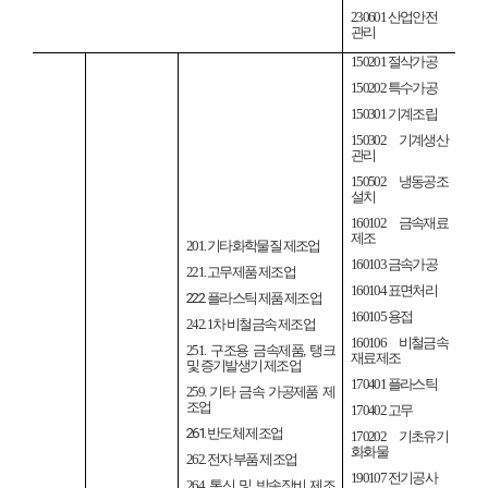
230601
산업안전
관리
150201
절삭가공
150202
특수가공
150301
기계조립
150302
기계생산
관리
150502
냉동공조
설치
160102
금속재료
제조
201.
기타화학물질 제조업
160103
금속가공
221.
고무제품 제조업
160104
표면처리
222.
플라스틱 제품 제조업
160105
용접
242. 1
차 비철금속 제조업
160106
비철금속
251.
구조용 금속제품
,
탱크
재료제조
및 증기발생기 제조업
170401
플라스틱
259.
기타 금속 가공제품 제
조업
170402
고무
261.
반도체 제조업
170202
기초유기
화화물
262.
전자 부품 제조업
190107
전기공사
264.
통신 및 방송장비 제조