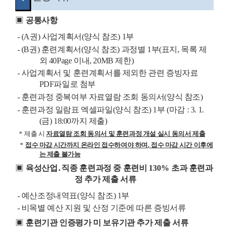
▣
공통사항
- (A
권
)
사업계획서
(
양식 참조
) 1
부
- (B
권
)
훈련계획서
(
양식 참조
)
과정별
1
부
(
표지
,
목록 제
외
40Page
이내
, 20MB
제한
)
-
사업계획서 및 훈련계획서를 제외한 관련 증빙자료
PDF
파일로 첨부
-
훈련과정 중복여부 자료열람 조회 동의서
(
양식 참조
)
-
훈련과정 일람표 엑셀파일
(
양식 참조
) 1
부
(
마감
: 3. 1.
(
금
) 18:00
까지 제출
)
*
제출 시
자료열람 조회 동의서 및 훈련과정 개설 실시 동의서 제출
*
접수 마감 시간까지 온라인 접수하여야 하며
,
접수 마감 시간 이후에
는 제출 불가능
▣
육성산업
․
직종 훈련과정 중 훈련비
130%
초과 훈련과
정 추가 제출 서류
-
예산조정내역표
(
양식 참조
) 1
부
-
비목별 예산 지원 및 산정 기준에 따른 증빙서류
▣
훈련기관 인증평가 미 보유기관 추가 제출 서류