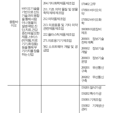
204.
기타 화학제품 제조업
170402
고무
바이오 기술을
211.
기초 의약 물질 및 생물
170501
바이오의
기반으로 선도
학적 제제 제조업
약
기술과의 융합
212.
의약품 제조업
을 통해 사람
170502
바이오화
융합바
이나 동물의
학
213.
의료용품 및 기타 의약
이오
질병 예방
,
진
관련제품 제조업
190309
의료장비
단
,
치료
,
건강
제조
증진에 필요한
222.
플라스틱 제품 제조업
제품
․
서비스
200101
정보기술
(
의약품
,
의료
271.
의료용 기기 제조업
전략
·
계획
기기
,
화장품
)
582.
소프트웨어 개발 및 공
등을 통해 부
200102
정보기술
급업
가가치를 창출
개발
하는 산업
200103
정보기술
운영
200201
유선통신
구축
200202
무선통신
구축
150201
절삭가공
150202
특수가공
150301
기계조립
150302
기계생산
관리