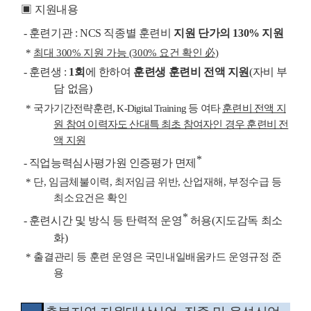
▣
지원내용
-
훈련기관
: NCS
직종별 훈련비
지원 단가의
130%
지원
*
최대
300%
지원 가능
(300%
요건 확인
必
)
-
훈련생
:
1
회
에 한하여
훈련생 훈련비 전액 지원
(
자비 부
담 없음
)
*
국가기간전략훈련
, K-Digital Training
등 여타
훈련비 전액 지
원 참여 이력자도 산대특 최초 참여자인 경우 훈련비 전
액 지원
*
-
직업능력심사평가원 인증평가 면제
*
단
,
임금체불이력
,
최저임금 위반
,
산업재해
,
부정수급 등
최소요건은 확인
*
-
훈련시간 및 방식 등 탄력적 운영
허용
(
지도감독 최소
화
)
*
출결관리 등 훈련 운영은 국민내일배움카드 운영규정 준
용