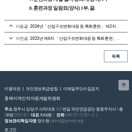
8.
훈련과정 일람표
(
양식
) 1
부
.
끝
.
다음글 :
2024년「산업구조변화대응 등 특화훈련」 제2차 훈련기관 및 훈련과정 모집 공고
이전글 :
2023년 제6차 「산업구조변화대응 등 특화훈련」 훈련기관 및 훈련과정 수시 모집 공고
이용약관
|
개인정보취급방침
|
이메일무단수집금지
충북지역인적자원개발위원회
주소
청주시 상당구 사직대로 362번길 국민연금공단 동청주지사 6층
(우편 28514)
|
대표
차태환
|
전화
043-221-2781~2
|
정보관리책임자명
정수현 (cbhrd@cjrhrdc.org)
로그인