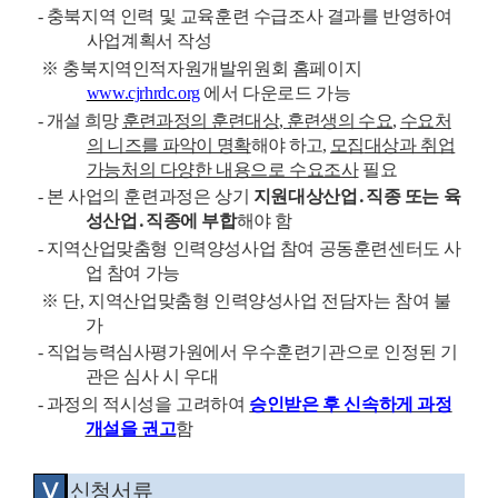
-
충북지역 인력 및 교육훈련 수급조사 결과를 반영하여
사업계획서 작성
※
충북지역인적자원개발위원회 홈페이지
www.cjrhrdc.org
에서 다운로드 가능
-
개설 희망
훈련과정의 훈련대상
,
훈련생의 수요
,
수요처
의 니즈를 파악이 명확
해야 하고
,
모집
대상과 취업
가능처의 다양한 내용으로 수요조사
필요
-
본 사업의 훈련과정은 상기
지원대상산업
․
직종 또는 육
성산업
․
직종에 부합
해야 함
-
지역산업맞춤형 인력양성사업 참여 공동훈련센터도 사
업 참여 가능
※
단
,
지역산업맞춤형 인력양성사업 전담자는 참여 불
가
-
직업능력심사평가원에서 우수훈련기관으로 인정된 기
관은 심사 시 우대
-
과정의 적시성을 고려하여
승인받은 후 신속하게 과정
개설을 권고
함
Ⅴ
신청서류