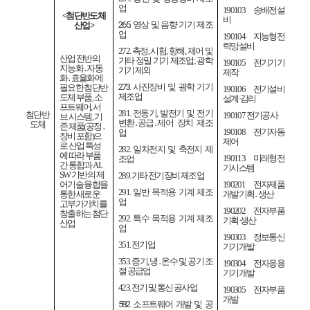
업
190103
송배전설
<
첨단반도체
비
265.
영상 및 음향 기기 제조
산업
>
업
190104
지능형전
력망설비
272.
측정
,
시험
,
항해
,
제어 및
산업 전반의
기타 정밀 기기 제조업
;
광학
190105
전기기기
지능화
․
자동
기기 제외
제작
화
․
효율화에
273.
사진장비 및 광학 기기
필요한 첨단반
190106
전기설비
제조업
도체 부품
,
소
설계
·
감리
프트웨어
,
서
281.
전동기
,
발전기 및 전기
첨단반
190107
전기공사
브 시스템
,
기
변환
․
공급
․
제어 장치 제조
도체
존 제품
(
공정
․
190108
전기자동
업
장비 포함
)
으
제어
로 산업 특성
282.
일차전지 및 축전지 제
에 따라 부품
190113
미래형전
조업
간 통합과
AI
․
기시스템
SW
기반의 제
289.
기타 전기장비 제조업
어기술 융합을
190201
전자제품
291.
일반 목적용 기계 제조
통한 새로운
개발기획
․
생산
업
고부가가치를
190202
전자부품
창출하는 첨단
292.
특수 목적용 기계 제조
기획
·
생산
산업
업
190303
정보통신
351.
전기업
기기개발
353.
증기
,
냉
․
온수 및 공기 조
190304
전자응용
절 공급업
기기개발
423.
전기 및 통신 공사업
190305
전자부품
개발
582.
소프트웨어 개발 및 공