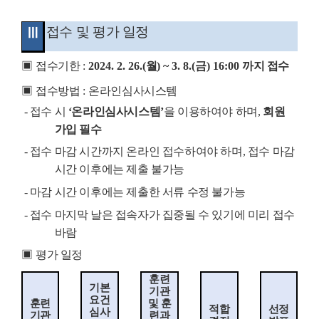
접수 및 평가 일정
Ⅲ
▣
접수기한
:
2024. 2. 26.(
월
) ~ 3. 8.(
금
) 16:00
까지 접수
▣
접수방법
:
온라인심사시스템
-
접수 시
‘
온라인심사시스템
’
을 이용하여야 하며
,
회원
가입 필수
-
접수 마감 시간까지 온라인 접수하여야 하며
,
접수 마감
시간 이후에는 제출 불가능
-
마감 시간 이후에는 제출한 서류 수정 불가능
-
접수 마지막 날은 접속자가 집중될 수 있기에 미리 접수
바람
▣
평가 일정
훈련
기본
기관
요건
훈련
및 훈
적합
선정
심사
기관
련과