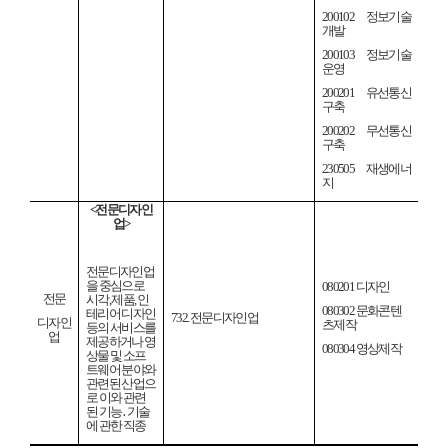
200102
정보기술
개발
200103
정보기술
운영
200201
유선통신
구축
200202
무선통신
구축
230505
재생에너
지
<
전문디자인
업
>
전문디자인업
을 중심으로
080201
디자인
전문
시각
,
제품
,
인
080302
문화콘텐
테리어 디자인
732.
전문디자인업
디자인
츠제작
등의 서비스를
업
제공하거나 영
080304
영상제작
상물 및 소프
트웨어 분야와
관련된 산업으
로 이와 관련
된 기능
․
기술
에 관한 직종