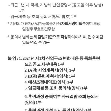
-
최근
1
년 내 국세
,
지방세 납입증명서
(
공고일 이후 발생
)
1
부
-
임금체불 등 조회 동의서
(
양식 참조
) 1
부
*
기관의 대표자
(
사업자등록증 기준
)
자필서명이 필수
이며
,
도장
일 경우 무효로 간주함
*
동의서 날짜는
제출일 기준으로 작성
하여야 하며
,
접수 마감
일을 넘길 수 없음
붙 임
: 1. 2024
년 제
1
차 산업구조 변화대응 등 특화훈련
모집공고 세부내용
1
부
2. (A
권
)
사업계획서
(
양식
) 1
부
3. (B
권
)
훈련계획서
(
양식
) 1
부
4.
예산조정내역표
(
양식
) 1
부
5.
임금체불 등 조회 동의서
(
양식
) 1
부
6.
훈련과정 중복여부 자료열람 조회 동의서
(
양식
) 1
부
7.
훈련과정 개설 실시 동의서
(
양식
) 1
부