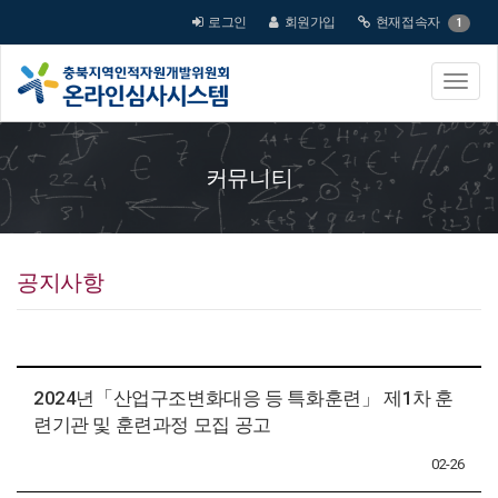
로그인
회원가입
현재접속자
1
커뮤니티
공지사항
2024년「산업구조변화대응 등 특화훈련」 제1차 훈
련기관 및 훈련과정 모집 공고
02-26