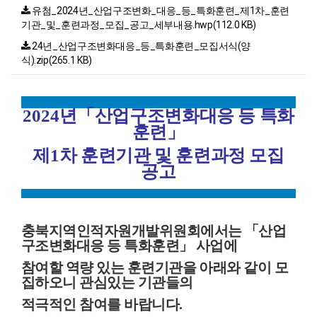
유첨_2024년_산업구조변화_대응_등_특화훈련_제1차_훈련
기관_및_훈련과정_모집_공고_세부내용.hwp(112.0 KB)
24년_산업구조변화대응_등_특화훈련_모집서식(양
식).zip(265.1 KB)
2024
년
「
산업구조변화대응 등 특화
훈련
」
제
1
차 훈련기관 및 훈련과정 모집
공고
충북지역인적자원개발위원회에서는
「
산업
구조변화대응 등 특화훈련
」
사업에
참여할 역량 있는 훈련기관을 아래와 같이 모
집하오니 관심있는 기관들의
적극적인
참여를 바랍니다
.