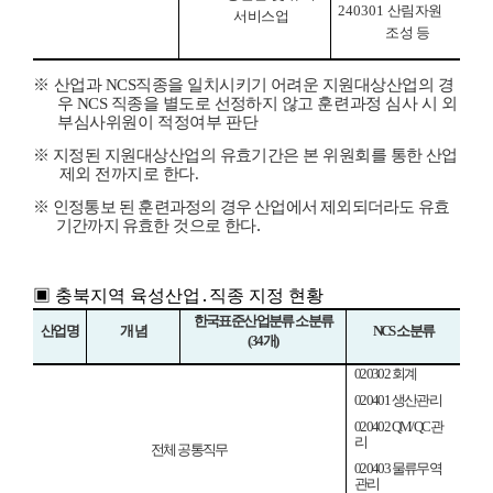
240301
산림자원
서비스업
조성 등
※
산업과
NCS
직종을 일치시키기 어려운 지원대상산업의 경
우
NCS
직종을 별도로 선정하지 않고
훈련과정 심사 시 외
부심사위원이 적정여부 판단
※
지정된 지원대상산업의 유효기간은 본 위원회를 통한 산업
제외 전까지로 한다
.
※
인정통보 된 훈련과정의 경우 산업에서 제외되더라도 유효
.
기간까지 유효한
것으로 한다
▣
충북지역 육성산업
․
직종 지정 현황
한국표준산업분류 소분류
산업명
개 념
NCS
소분류
(34
개
)
020302
회계
020401
생산관리
020402 QM/QC
관
리
전체 공통직무
020403
물류무역
관리