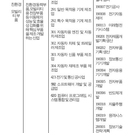
조업
친환경
친환경 동력부
190107
전기공사
품
,
모빌리티
291.
일반 목적용 기계 제조
모빌리
용 전장부품
업
190108
전기자동
티 부
등 이동체의
제어
품
292.
특수 목적용 기계 제조
성능 및 효율
업
190113
미래형전
성 강화를 위
기시스템
해 핵심 부품
301.
자동차용 엔진 및 자동
을 제조
·
개발
차 제조업
190201
전자제품개
하는 산업
발기획
·
생산
302.
자동차 차체 및 트레일
러 제조업
190202
전자부품
기획
·
생산
303.
자동차 신품 부품 제조
업
190303
정보통신
기기개발
304.
자동차 재제조 부품 제
조업
190304
전자응용
기기개발
423.
전기 및 통신 공사업
190305
전자부품
582.
소프트웨어 개발 및 공
개발
급업
190306
반도체개
620.
컴퓨터 프로그래밍
,
시
발
스템 통합 및 관리업
190318
자율주행
개발
190319
원격시스
템개발
200101
정보기술
전략
·
계획