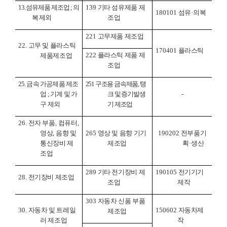
13.
섬유제품 제조업
;
의
139
기타 섬유제품 제
180101
섬유
·
의복
복 제외
조업
221
고무제품 제조업
22.
고무 및 플라스틱
170401
플라스틱
222
플라스틱 제품 제
제품제조업
조업
25.
금속 가공제품 제조
251
구조용 금속제품
,
탱
업
;
기계 및 가
크 및 증기발생
-
구 제외
기 제조업
26.
전자 부품
,
컴퓨터
,
영상
,
음향 및
265
영상 및 음향 기기
190202
전부품기
통신장비 제
제조업
획
·
생산
조업
289
기타 전기장비 제
190105
전기기기
28.
전기장비 제조업
조업
제작
303
자동차 신품 부품
30.
자동차 및 트레일
150602
자동차제
제조업
러 제조업
작