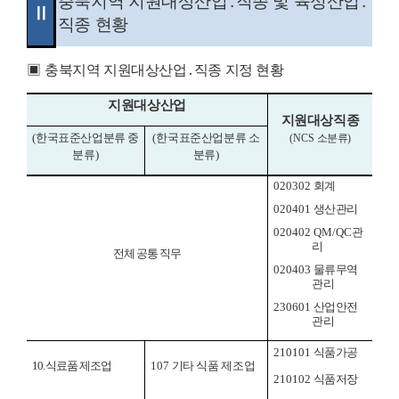
충북지역 지원대상산업
․
직종 및 육성산업
․
Ⅱ
직종 현황
▣
충북지역 지원대상산업
․
직종 지정 현황
지원대상산업
지원대상직종
(
한국표준산업분류 중
(
한국표준산업분류 소
(NCS
소분류
)
분류
)
분류
)
020302
회계
020401
생산관리
020402 QM/QC
관
리
전체 공통 직무
020403
물류무역
관리
230601
산업안전
관리
210101
식품가공
10.
식료품 제조업
107
기타 식품 제조업
210102
식품저장