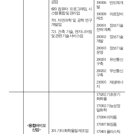
급업
190306
반도체개
발
620.
컴퓨터 프로그래밍
,
시
스템 통합 및 관리업
190309
의료장비
제조
701.
자연과학 및 공학 연구
개발업
200101
정보기술
전략
·
계획
721.
건축 기술
,
엔지니어링
및 관련 기술 서비스업
200102
정보기술
개발
200103
정보기술
운영
200201
유선통신
구축
200202
무선통신
구축
230505
재생에너
지
170202
기초유기
화화물
170302
기능성정
밀화학
170306
의약품
170307
화장품
<
융합바이오
산업
>
201.
기타 화학물질 제조업
170401
플라스틱